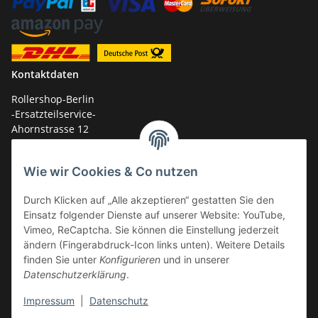
Kontaktdaten
Rollershop-Berlin
-Ersatzteilservice-
Ahornstrasse 12
14959 Trebbin
Wie wir Cookies & Co nutzen
mail: shop@GY6-ersatzteile.de
Tel.: +49 (0)33731-289 975 (10-17 Uhr)
Durch Klicken auf „Alle akzeptieren“ gestatten Sie den
Einsatz folgender Dienste auf unserer Website: YouTube,
Vimeo, ReCaptcha. Sie können die Einstellung jederzeit
ändern (Fingerabdruck-Icon links unten). Weitere Details
finden Sie unter
Konfigurieren
und in unserer
Datenschutzerklärung
.
Impressum
|
Datenschutz