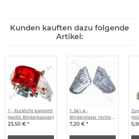
Kunden kauften dazu folgende
Artikel:
1 - Rücklicht komplett
1.3&1.4 -
Zün
(weiße Blinkerkappen)
Blinkergläser rechts
(NG
links weiss
23,50 €
*
7,20 €
*
5,