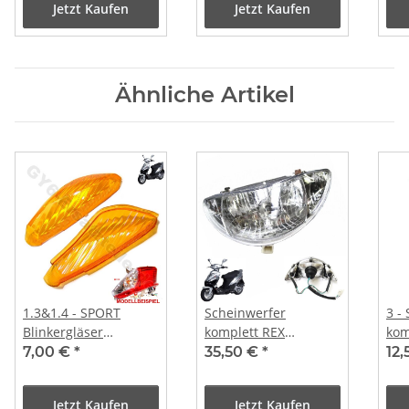
Jetzt Kaufen
Jetzt Kaufen
Ähnliche Artikel
1.3&1.4 - SPORT
Scheinwerfer
3 -
Blinkergläser
komplett REX
kom
rechts+links (orange)
RS400/460 / Jonway
7,00 €
*
35,50 €
*
12
Jetzt Kaufen
Jetzt Kaufen