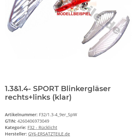
1.3&1.4- SPORT Blinkergläser
rechts+links (klar)
Artikelnummer:
F32/1.3-4_9er_SpW
GTIN:
4260406973049
Kategorie:
F32 - Rücklicht
Hersteller:
GY6-ERSATZTEILE.de