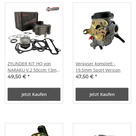
ZYLINDER KIT HQ von
Vergaser komplett -
NARAKU V.2 50ccm 13mm
19.5mm Sport Version
Kolbenbolzen Für 4-TAKT
49,50 €
*
47,50 €
*
GY6, Kymco 50 2V
Jetzt Kaufen
Jetzt Kaufen