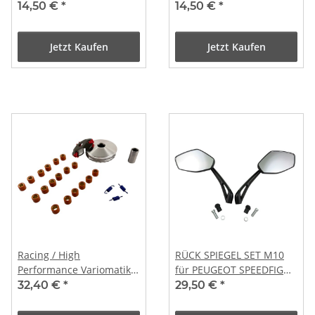
14,50 €
*
14,50 €
*
Jetzt Kaufen
Jetzt Kaufen
Racing / High
RÜCK SPIEGEL SET M10
Performance Variomatik-
für PEUGEOT SPEEDFIGHT
Kupplungs Kit (50cc)
GENERIC REX BAOTIAN
32,40 €
*
29,50 €
*
6/7/8gr.
YIYING FLEX TECH etc.