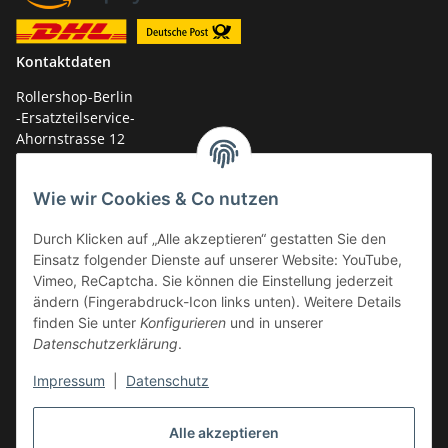
Kontaktdaten
Rollershop-Berlin
-Ersatzteilservice-
Ahornstrasse 12
14959 Trebbin
Wie wir Cookies & Co nutzen
mail: shop@GY6-ersatzteile.de
Tel.: +49 (0)33731-289 975 (10-17 Uhr)
Durch Klicken auf „Alle akzeptieren“ gestatten Sie den
Einsatz folgender Dienste auf unserer Website: YouTube,
Vimeo, ReCaptcha. Sie können die Einstellung jederzeit
ändern (Fingerabdruck-Icon links unten). Weitere Details
finden Sie unter
Konfigurieren
und in unserer
Datenschutzerklärung
.
Impressum
|
Datenschutz
Alle akzeptieren