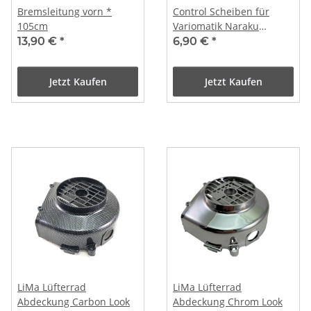
Bremsleitung vorn *
Control Scheiben für
105cm
Variomatik Naraku
Speed-up-Kit für GY6 /
13,90 €
*
6,90 €
*
Kymco 50ccm 4T
Jetzt Kaufen
Jetzt Kaufen
LiMa Lüfterrad
LiMa Lüfterrad
Abdeckung Carbon Look
Abdeckung Chrom Look