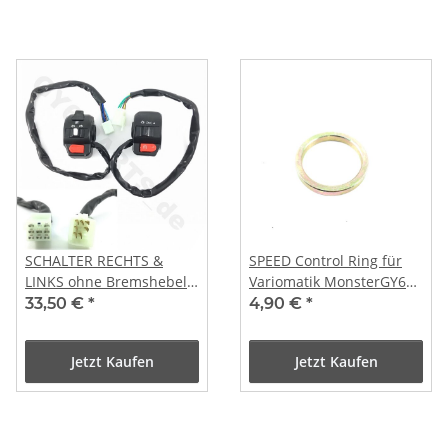
SCHALTER RECHTS &
SPEED Control Ring für
LINKS ohne Bremshebel -
Variomatik MonsterGY6
Ausführung langes
Speed-up-Kit für GY6 /
33,50 €
*
4,90 €
*
Anschlusskabel
Kymco 50ccm 4T
Jetzt Kaufen
Jetzt Kaufen