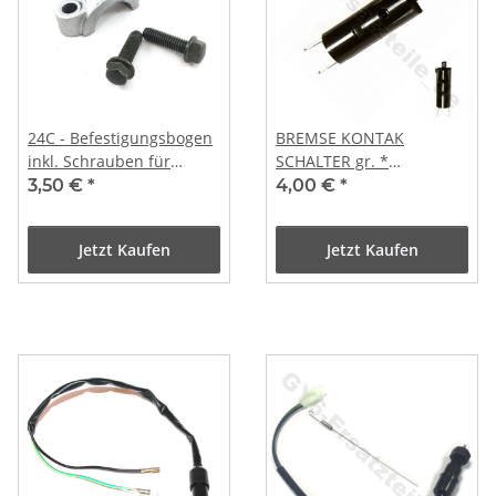
24C - Befestigungsbogen
BREMSE KONTAK
inkl. Schrauben für
SCHALTER gr. *
Hauptbremszylinder
CHINAROLLER BAOTIAN
3,50 €
*
4,00 €
*
BENZHOU REX YIBEN
YIYING JMSTAR
Jetzt Kaufen
Jetzt Kaufen