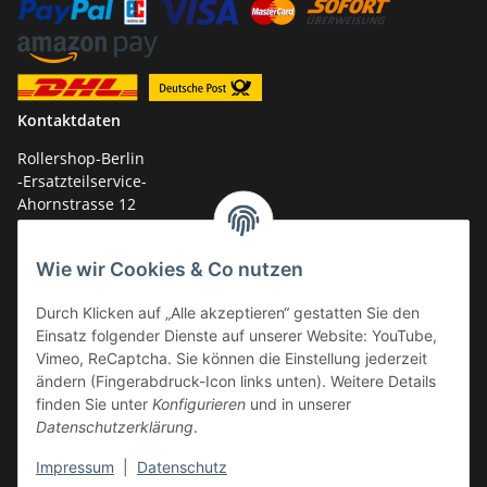
Kontaktdaten
Rollershop-Berlin
-Ersatzteilservice-
Ahornstrasse 12
14959 Trebbin
Wie wir Cookies & Co nutzen
mail: shop@GY6-ersatzteile.de
Tel.: +49 (0)33731-289 975 (10-17 Uhr)
Durch Klicken auf „Alle akzeptieren“ gestatten Sie den
Einsatz folgender Dienste auf unserer Website: YouTube,
Vimeo, ReCaptcha. Sie können die Einstellung jederzeit
ändern (Fingerabdruck-Icon links unten). Weitere Details
finden Sie unter
Konfigurieren
und in unserer
Datenschutzerklärung
.
Impressum
|
Datenschutz