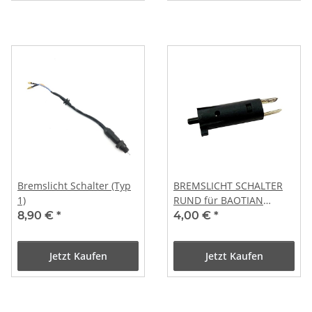
Bremslicht Schalter (Typ
BREMSLICHT SCHALTER
1)
RUND für BAOTIAN
MOTINO REX JINLUN
8,90 €
*
4,00 €
*
ZNEN
Jetzt Kaufen
Jetzt Kaufen