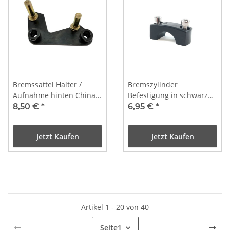
Bremssattel Halter /
Bremszylinder
Aufnahme hinten China
Befestigung in schwarz
Roller 50-150cc / Typ 2
und 2x Schraube
8,50 €
*
6,95 €
*
Jetzt Kaufen
Jetzt Kaufen
Artikel 1 - 20 von 40
Seite
1