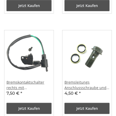
Jetzt Kaufen
Jetzt Kaufen
Bremskontaktschalter
Bremsleitungs
rechts mit
Anschlussschraube und
Anschlusskabel
2x Dichtung
7,50 €
*
4,50 €
*
Jetzt Kaufen
Jetzt Kaufen