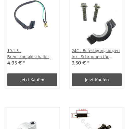
19.1.5 -
24C - Befestigungsbogen
Bremskontaktschalter
inkl. Schrauben für
Kabel / 2K
Hauptbremszylinder
4,95 €
*
3,50 €
*
Jetzt Kaufen
Jetzt Kaufen