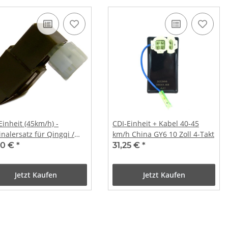
Einheit (45km/h) -
CDI-Einheit + Kabel 40-45
inalersatz für Qingqi /
km/h China GY6 10 Zoll 4-Takt
50 €
*
31,25 €
*
Jetzt Kaufen
Jetzt Kaufen