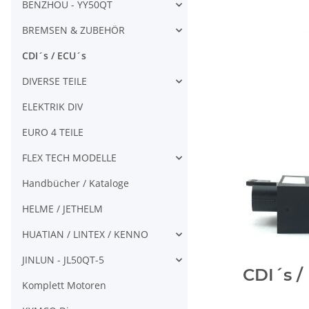
BENZHOU - YY50QT
BREMSEN & ZUBEHÖR
CDI´s / ECU´s
DIVERSE TEILE
ELEKTRIK DIV
EURO 4 TEILE
FLEX TECH MODELLE
Handbücher / Kataloge
HELME / JETHELM
HUATIAN / LINTEX / KENNO
JINLUN - JL50QT-5
CDI´s /
Komplett Motoren