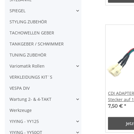
SPIEGEL
STYLING ZUBEHÖR
TACHOWELLEN GEBER
TANKGEBER / SCHWIMMER
TUNING ZUBEHÖR
Variomatik Rollen
VERKLEIDUNGS KIT´S
VESPA DIV
CDI ADAPTER
Wartung 2- & 4-TAKT
Stecker auf 
7,50 €
*
Werkzeuge
YIYING - YY125
Jet
YIYING - YY50QT