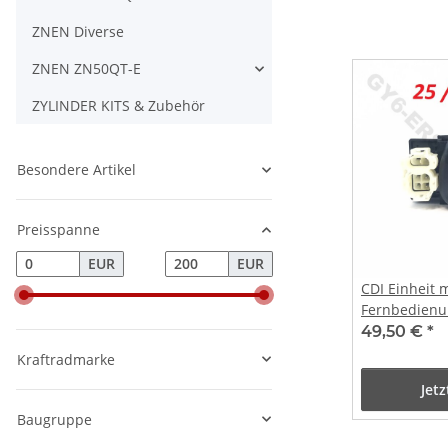
ZNEN Diverse
ZNEN ZN50QT-E
ZYLINDER KITS & Zubehör
Besondere Artikel
Preisspanne
EUR
EUR
CDI Einheit m
Fernbedienu
oder offene 
49,50 €
*
(3.50-10)
Kraftradmarke
Jet
Baugruppe