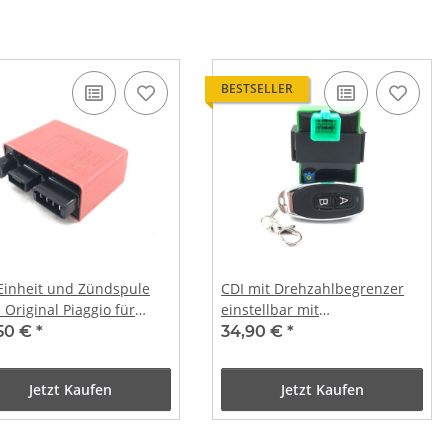
BESTSELLER
Einheit und Zündspule
CDI mit Drehzahlbegrenzer
Original Piaggio für
einstellbar mit
ra Runner FX125 SP /
Funkfernbedienung für AGM,
50 €
*
34,90 €
*
GIO 2-TAKT
Explorer, Alpha Motors, Nova
Motors, China Roller mit 4T
Jetzt Kaufen
Jetzt Kaufen
GY6 (ECS Vergaser) Motor
EURO 4- 2018-