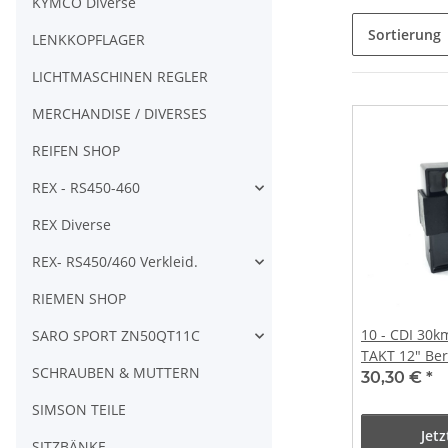
KYMCO Diverse
Sortierung
LENKKOPFLAGER
LICHTMASCHINEN REGLER
MERCHANDISE / DIVERSES
REIFEN SHOP
REX - RS450-460
REX Diverse
REX- RS450/460 Verkleid.
RIEMEN SHOP
10 - CDI 30k
SARO SPORT ZN50QT11C
TAKT 12" Ber
SCHRAUBEN & MUTTERN
30,30 €
*
SIMSON TEILE
Jet
SITZBÄNKE