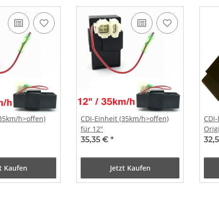
(35km/h>offen)
CDI-Einheit (35km/h>offen)
CDI-
für 12"
Orig
Rex
35,35 €
*
32,
zt Kaufen
Jetzt Kaufen