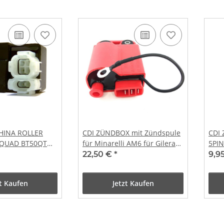
HINA ROLLER
CDI ZÜNDBOX mit Zündspule
CDI 
RQUAD BT50QT
für Minarelli AM6 für Gilera
5PIN
0QT ZN50QT
Ice, Storm, Piaggio NRG, TPH
22,50 €
*
9,9
AY
50, ZIP ohne KAT -03
zt Kaufen
Jetzt Kaufen