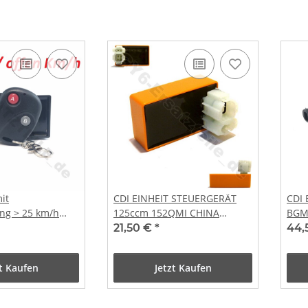
it
CDI EINHEIT STEUERGERÄT
CDI 
ng > 25 km/h
125ccm 152QMI CHINA
BGM 
km/h einstellbar
ROLLER SCOOTER 4-TAKT
Gile
21,50 €
*
44,
BENZHOU YIYING
PIAG
zt Kaufen
Jetzt Kaufen