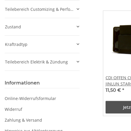
Teilebereich Customizing & Performance
Zustand
Kraftradtyp
Teilebereich Elektrik & Zündung
CDI OFFEN C
Informationen
JINLUN STA
YY50QT SK5
11,50 €
*
YIBEN JONW
Online-Widerrufsformular
Jet
Widerruf
Zahlung & Versand
Hinweise zur Altölentsorgung