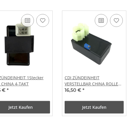
ZÜNDEINHEIT 1Stecker
CDI ZÜNDEINHEIT
 CHINA 4-TAKT
VERSTELLBAR CHINA ROLLER
BAOTIAN BENERO MD50QT
5 €
*
16,50 €
*
REX JINAN QINGQI
Jetzt Kaufen
Jetzt Kaufen