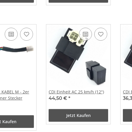
 KABEL M - 2er
CDI Einheit AC 25 km/h (12")
CDI 
1ner Stecker
44,50 €
*
36,
Jetzt Kaufen
zt Kaufen