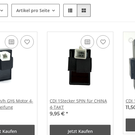
Artikel pro Seite
m/h GY6 Motor 4-
CDI 1Stecker 5PIN für CHINA
CDI 
eifung
4-TAKT
11,
9,95 €
*
zt Kaufen
Jetzt Kaufen