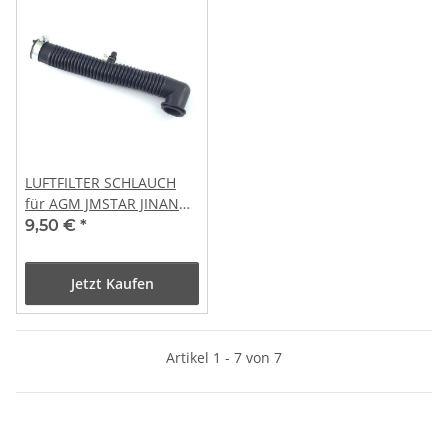
LUFTFILTER SCHLAUCH
für AGM JMSTAR JINAN
QINGQI SHENKE REX RS
9,50 €
*
CHINAROLLER 4-TAKT
Jetzt Kaufen
Artikel 1 - 7 von 7