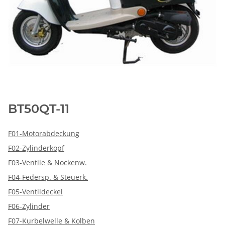
BT50QT-11
F01-Motorabdeckung
F02-Zylinderkopf
F03-Ventile & Nockenw.
F04-Federsp. & Steuerk.
F05-Ventildeckel
F06-Zylinder
F07-Kurbelwelle & Kolben