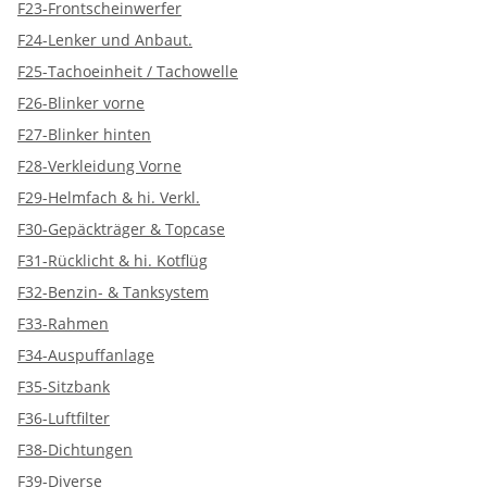
F23-Frontscheinwerfer
F24-Lenker und Anbaut.
F25-Tachoeinheit / Tachowelle
F26-Blinker vorne
F27-Blinker hinten
F28-Verkleidung Vorne
F29-Helmfach & hi. Verkl.
F30-Gepäckträger & Topcase
F31-Rücklicht & hi. Kotflüg
F32-Benzin- & Tanksystem
F33-Rahmen
F34-Auspuffanlage
F35-Sitzbank
F36-Luftfilter
F38-Dichtungen
F39-Diverse