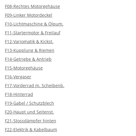
F08-Rechtes Motorgehäuse
F09-Linker Motordeckel
F10-Lichtmaschine & Ölpum.
F11-Startermotor & Freilauf
F12-Variomatik & Kickst.
F13-Kupplung & Riemen
F14-Getriebe & Antrieb
F15-Motorgehäuse
F16-Vergaser
F17-Vorderrad m. Scheibenb.
F18-Hinterrad
F19-Gabel / Schutzblech
F20-Haupt und Seitenst.
F21-Stossdämpfer hinten
F22-Elektrik & Kabelbaum