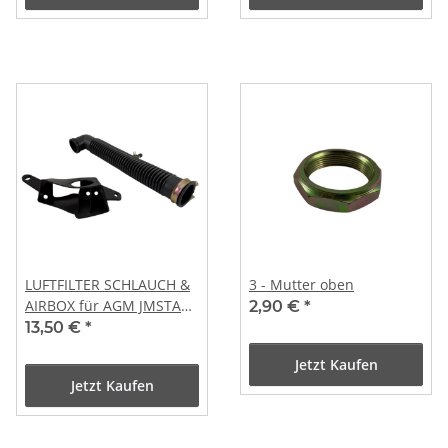
LUFTFILTER SCHLAUCH &
3 - Mutter oben
AIRBOX für AGM JMSTAR
2,90 €
*
JINAN QINGQI SHENKE
13,50 €
*
REX RS CHINAROLLER 4-
Jetzt Kaufen
TAKT
Jetzt Kaufen