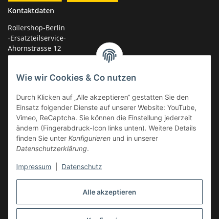
Kontaktdaten
Rollershop-Berlin
-Ersatzteilservice-
Ahornstrasse 12
14959 Trebbin
Wie wir Cookies & Co nutzen
mail: shop@GY6-ersatzteile.de
Tel.: +49 (0)33731-289 975 (10-17 Uhr)
Durch Klicken auf „Alle akzeptieren“ gestatten Sie den
Einsatz folgender Dienste auf unserer Website: YouTube,
Vimeo, ReCaptcha. Sie können die Einstellung jederzeit
ändern (Fingerabdruck-Icon links unten). Weitere Details
finden Sie unter
Konfigurieren
und in unserer
Datenschutzerklärung
.
Impressum
|
Datenschutz
Alle akzeptieren