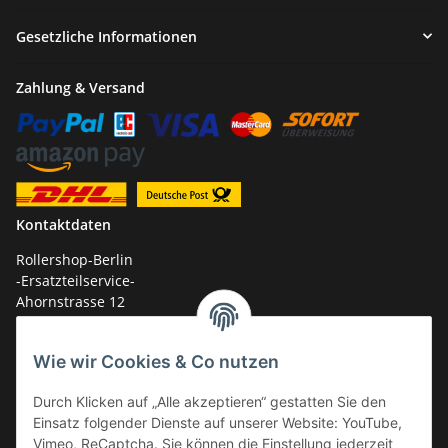
Gesetzliche Informationen
Zahlung & Versand
Kontaktdaten
Rollershop-Berlin
-Ersatzteilservice-
Ahornstrasse 12
14959 Trebbin
Wie wir Cookies & Co nutzen
mail: shop@GY6-ersatzteile.de
Tel.: +49 (0)33731-289 975 (10-17 Uhr)
Durch Klicken auf „Alle akzeptieren“ gestatten Sie den
Einsatz folgender Dienste auf unserer Website: YouTube,
Vimeo, ReCaptcha. Sie können die Einstellung jederzeit