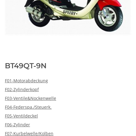
BT49QT-9N
F01-Motorabdeckung
F02-Zylinderkopf
F03-Ventile&Nockenwelle
F04-Federspa./Steuerk.
F05-Ventildeckel
F06-Zylinder
F07-Kurbelwelle/Kolben