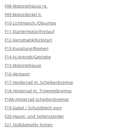
F08-Motorgehäuse re.
F09-Motordeckel li.
F10-Lichtmasch./Ölpumpe
F11-Startermotor/Freilauf
F12-Variomatik/Kickstart
F13-Kupplung/Riemen
F14-hi.Antrieb/Getriebe
F15-Motorgehäuse
F16-Vergaser
F17-Vorderrad m. Scheibenbremse
F18-Hinterrad m. Trommelbremse
F18A-Hinterrad Scheibenbremse
F19-Gabel / Schutzblech vorn
F20-Haupt- und Seitenständer
F21-Stoßdämpfer hinten