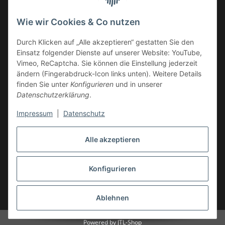
14959 Trebbin
Wie wir Cookies & Co nutzen
mail: shop@GY6-ersatzteile.de
Tel.: +49 (0)33731-289 975 (10-17 Uhr)
Durch Klicken auf „Alle akzeptieren“ gestatten Sie den
Einsatz folgender Dienste auf unserer Website: YouTube,
Vimeo, ReCaptcha. Sie können die Einstellung jederzeit
ändern (Fingerabdruck-Icon links unten). Weitere Details
finden Sie unter
Konfigurieren
und in unserer
Datenschutzerklärung
.
Impressum
|
Datenschutz
Alle akzeptieren
Konfigurieren
Vertrag widerrufen
* Alle Preise inkl. gesetzlicher USt., zzgl.
Versand
Ablehnen
Powered by
JTL-Shop