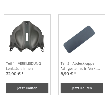
Teil 1 - VERKLEIDUNG
Teil 2 - Abdeckkappe
Lenksäule innen
Fahrgestellnr. in Verkl.
Lenksäule innen / ca.
32,90 €
*
8,90 €
*
40x119mm
Jetzt Kaufen
Jetzt Kaufen