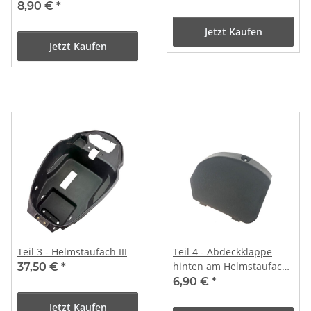
Lenksäule innen /
8,90 €
*
ca.38x116mm
Jetzt Kaufen
Jetzt Kaufen
Teil 3 - Helmstaufach III
Teil 4 - Abdeckklappe
hinten am Helmstaufach
37,50 €
*
#1
6,90 €
*
Jetzt Kaufen