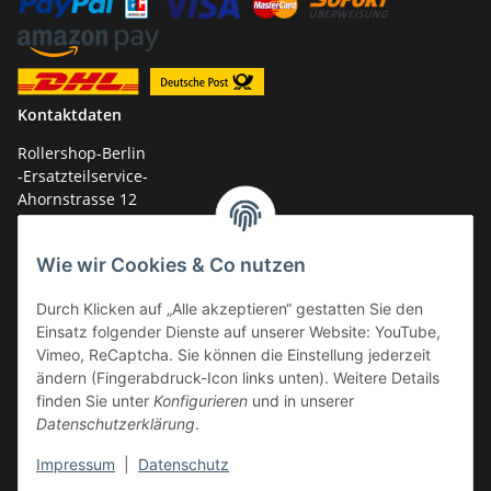
Kontaktdaten
Rollershop-Berlin
-Ersatzteilservice-
Ahornstrasse 12
14959 Trebbin
Wie wir Cookies & Co nutzen
mail: shop@GY6-ersatzteile.de
Tel.: +49 (0)33731-289 975 (10-17 Uhr)
Durch Klicken auf „Alle akzeptieren“ gestatten Sie den
Einsatz folgender Dienste auf unserer Website: YouTube,
Vimeo, ReCaptcha. Sie können die Einstellung jederzeit
ändern (Fingerabdruck-Icon links unten). Weitere Details
finden Sie unter
Konfigurieren
und in unserer
Datenschutzerklärung
.
Impressum
|
Datenschutz