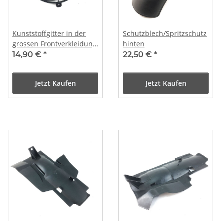
Kunststoffgitter in der
Schutzblech/Spritzschutz
grossen Frontverkleidung
hinten
- EASY CRUISER ARTEMIS
14,90 €
*
22,50 €
*
Jetzt Kaufen
Jetzt Kaufen