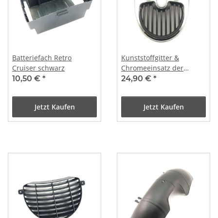
Batteriefach Retro
Kunststoffgitter &
Cruiser schwarz
Chromeeinsatz der
grossen Frontverkleidung
10,50 €
*
24,90 €
*
- EASY CRUISER ARTEMIS
Jetzt Kaufen
Jetzt Kaufen