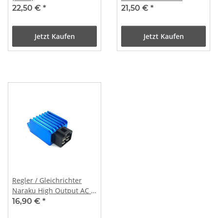
22,50 €
*
21,50 €
*
Jetzt Kaufen
Jetzt Kaufen
Regler / Gleichrichter
Naraku High Output AC /
DC 4-polig
16,90 €
*