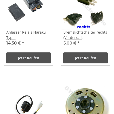
Anlasser Relais Naraku
Bremslichtschalter rechts
Typ II
(Vorderrad
Scheibenbremse)
14,50 €
*
5,00 €
*
Jetzt Kaufen
Jetzt Kaufen