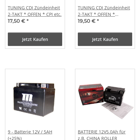
TUNING CDI Zündeinheit
TUNING CDI Zündeinheit
2-TAKT * OFFEN * CPI etc.
2-TAKT * OFFEN *
MINARELLI
17,50 €
*
19,50 €
*
Jetzt Kaufen
Jetzt Kaufen
9 - Batterie 12V / 5AH
BATTERIE 12V5.0Ah für
(+25%)
z.B. CHINA ROLLER