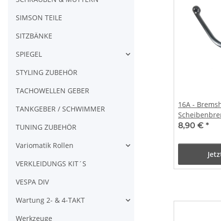
SIMSON TEILE
SITZBÄNKE
SPIEGEL
STYLING ZUBEHÖR
TACHOWELLEN GEBER
16A - Bremsh
TANKGEBER / SCHWIMMER
Scheibenbr
8,90 €
*
TUNING ZUBEHÖR
Variomatik Rollen
Jet
VERKLEIDUNGS KIT´S
VESPA DIV
Wartung 2- & 4-TAKT
Werkzeuge