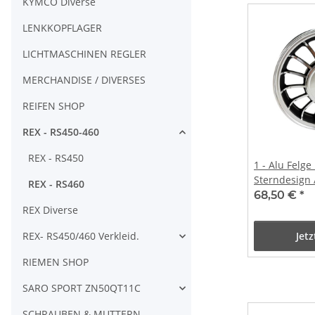
KYMCO Diverse
LENKKOPFLAGER
LICHTMASCHINEN REGLER
MERCHANDISE / DIVERSES
REIFEN SHOP
REX - RS450-460
REX - RS450
1 - Alu Felge
Sterndesign 
REX - RS460
MT2.15x10
68,50 €
*
REX Diverse
REX- RS450/460 Verkleid.
Jet
RIEMEN SHOP
SARO SPORT ZN50QT11C
SCHRAUBEN & MUTTERN