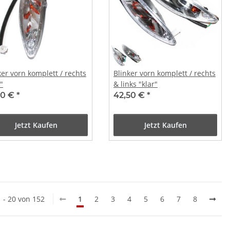
ker vorn komplett / rechts
Blinker vorn komplett / rechts
"
& links "klar"
50 €
*
42,50 €
*
Jetzt Kaufen
Jetzt Kaufen
1 - 20 von 152
1
2
3
4
5
6
7
8