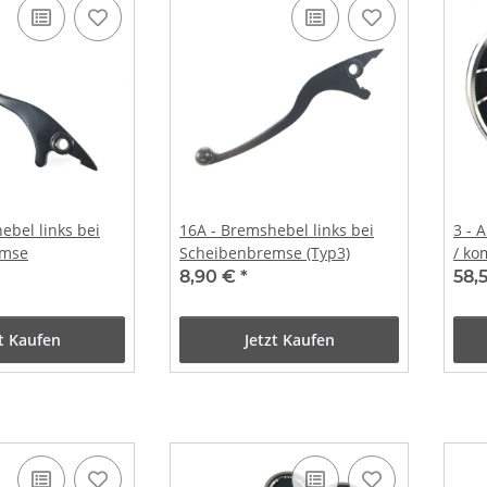
ebel links bei
16A - Bremshebel links bei
3 - 
emse
Scheibenbremse (Typ3)
/ ko
8,90 €
*
58,
zt Kaufen
Jetzt Kaufen