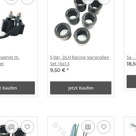
magnet m.
5,0gr. DLH Racing-Variorollen
5a -
el
Set 16x13
18,
9,50 €
*
zt Kaufen
Jetzt Kaufen