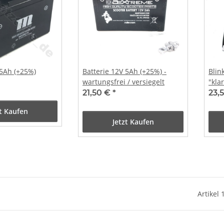
 5Ah (+25%)
Batterie 12V 5Ah (+25%) -
Blin
wartungsfrei / versiegelt
"klar
21,50 €
*
23,
zt Kaufen
Jetzt Kaufen
Artikel 