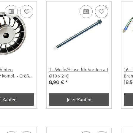
 hinten
1 - Welle/Achse für Vorderrad
16 -
/ kompl. - Größe:
Ø10 x 210
Bre
8,90 €
*
18,
zt Kaufen
Jetzt Kaufen