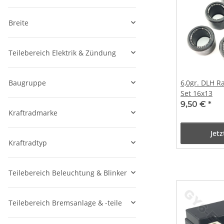
Breite
Teilebereich Elektrik & Zündung
Baugruppe
6,0gr. DLH R
Set 16x13
9,50 €
*
Kraftradmarke
Jet
Kraftradtyp
Teilebereich Beleuchtung & Blinker
Teilebereich Bremsanlage & -teile