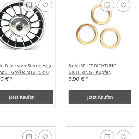
Alu Felge vorn Sterndesign
3x AUSPUFF DICHTUNG
mpl. - Größe: MT2.15x10
DICHTRING - Kupfer
Quetschring
50 €
*
9,90 €
*
Jetzt Kaufen
Jetzt Kaufen