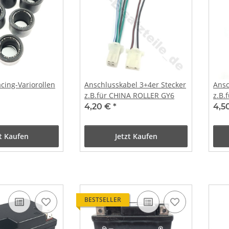
acing-Variorollen
Anschlusskabel 3+4er Stecker
Ansc
z.B.für CHINA ROLLER GY6
z.B.
4,20 €
*
4,5
zt Kaufen
Jetzt Kaufen
BESTSELLER