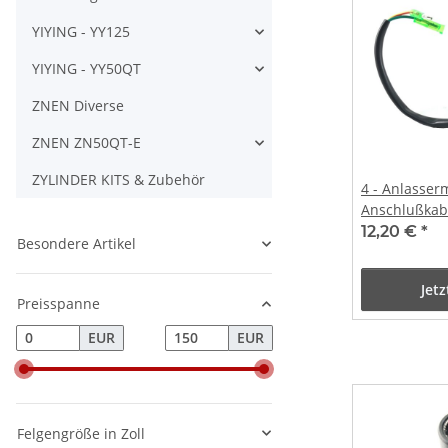
YIYING - YY125
YIYING - YY50QT
ZNEN Diverse
ZNEN ZN50QT-E
ZYLINDER KITS & Zubehör
4 - Anlasser
Anschlußkab
12,20 €
*
Besondere Artikel
Jet
Preisspanne
EUR
EUR
Felgengröße in Zoll