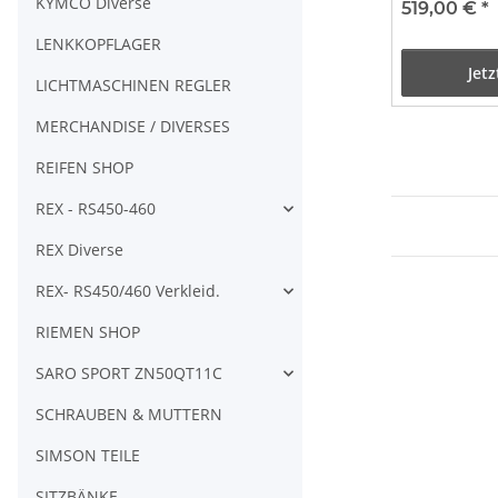
KYMCO Diverse
/ 43cm)
519,00 €
*
LENKKOPFLAGER
Jet
LICHTMASCHINEN REGLER
MERCHANDISE / DIVERSES
REIFEN SHOP
REX - RS450-460
REX Diverse
REX- RS450/460 Verkleid.
RIEMEN SHOP
SARO SPORT ZN50QT11C
SCHRAUBEN & MUTTERN
SIMSON TEILE
SITZBÄNKE