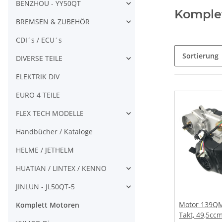
BENZHOU - YY50QT
Komple
BREMSEN & ZUBEHÖR
CDI´s / ECU´s
Sortierung
DIVERSE TEILE
ELEKTRIK DIV
EURO 4 TEILE
FLEX TECH MODELLE
Handbücher / Kataloge
HELME / JETHELM
HUATIAN / LINTEX / KENNO
JINLUN - JL50QT-5
Motor 139QMA
Komplett Motoren
Takt, 49,5cc