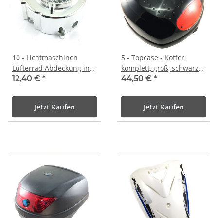
10 - Lichtmaschinen
5 - Topcase - Koffer
Lüfterrad Abdeckung in
komplett, groß, schwarz
CHROME
lack, 44 l
12,40 €
*
44,50 €
*
Jetzt Kaufen
Jetzt Kaufen