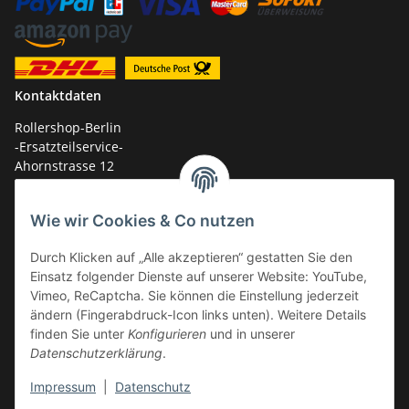
Kontaktdaten
Rollershop-Berlin
-Ersatzteilservice-
Ahornstrasse 12
14959 Trebbin
Wie wir Cookies & Co nutzen
mail: shop@GY6-ersatzteile.de
Tel.: +49 (0)33731-289 975 (10-17 Uhr)
Durch Klicken auf „Alle akzeptieren“ gestatten Sie den
Einsatz folgender Dienste auf unserer Website: YouTube,
Vimeo, ReCaptcha. Sie können die Einstellung jederzeit
ändern (Fingerabdruck-Icon links unten). Weitere Details
finden Sie unter
Konfigurieren
und in unserer
Datenschutzerklärung
.
Impressum
|
Datenschutz