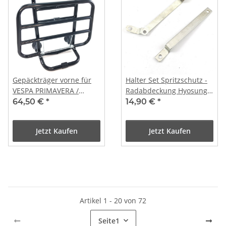
Gepäckträger vorne für
Halter Set Spritzschutz -
VESPA PRIMAVERA /
Radabdeckung Hyosung
SPRINT in SCHWARZ
NEWTEE UP50 HN50QT-7
64,50 €
*
14,90 €
*
u.a.
Jetzt Kaufen
Jetzt Kaufen
Artikel 1 - 20 von 72
Seite
1