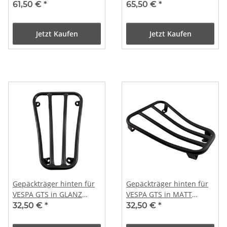
300 in LACK SCHWARZ
300 in MATT SCHWARZ
61,50 €
*
65,50 €
*
Jetzt Kaufen
Jetzt Kaufen
Gepäckträger hinten für
Gepäckträger hinten für
VESPA GTS in GLANZ
VESPA GTS in MATT
SCHWARZ
SCHWARZ
32,50 €
*
32,50 €
*