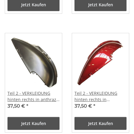
Jetzt Kaufen
Jetzt Kaufen
Teil 2 - VERKLEIDUNG
Teil 2 - VERKLEIDUNG
hinten rechts in anthrazit
hinten rechts in
(B-WARE)
bordeaux rot (B-WARE)
37,50 €
*
37,50 €
*
Jetzt Kaufen
Jetzt Kaufen