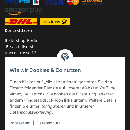
Kontaktdaten
Rollershop-Berlin
-Ersatzteilservice-
Ahornstrasse 12
14959 Trebbin
Wie wir Cookies & Co nutzen
mail: shop@GY6-ersatzteile.de
Tel.: +49 (0)33731-289 975 (10-17 Uhr)
Durch Klicken auf „Alle akzeptieren“ gestatten Sie den
Einsatz folgender Dienste auf unserer Website: YouTube,
Vimeo, ReCaptcha. Sie können die Einstellung jederzeit
ändern (Fingerabdruck-Icon links unten). Weitere Details
finden Sie unter
Konfigurieren
und in unserer
Datenschutzerklärung
.
Impressum
|
Datenschutz