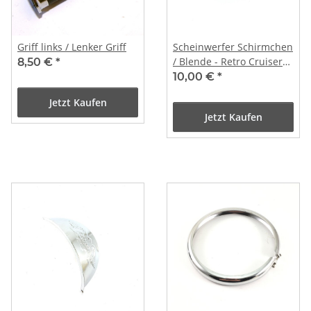
Griff links / Lenker Griff
Scheinwerfer Schirmchen
/ Blende - Retro Cruiser
8,50 €
*
QT-E u.a.
10,00 €
*
Jetzt Kaufen
Jetzt Kaufen