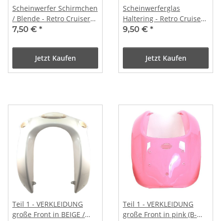
Scheinwerfer Schirmchen
Scheinwerferglas
/ Blende - Retro Cruiser
Haltering - Retro Cruiser
QT-E u.a. Alder Design
QT-E u.a.
7,50 €
*
9,50 €
*
Jetzt Kaufen
Jetzt Kaufen
Teil 1 - VERKLEIDUNG
Teil 1 - VERKLEIDUNG
große Front in BEIGE /
große Front in pink (B-