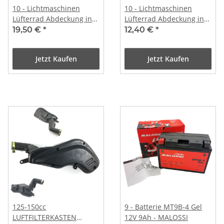
10 - Lichtmaschinen
10 - Lichtmaschinen
Lüfterrad Abdeckung in
Lüfterrad Abdeckung in
CARBON Look
CHROME
19,50 €
*
12,40 €
*
Jetzt Kaufen
Jetzt Kaufen
125-150cc
9 - Batterie MT9B-4 Gel
LUFTFILTERKASTEN
12V 9Ah - MALOSSI