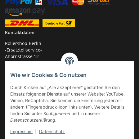
Kontaktdaten
Rollershop-Berlin
-Ersatzteilservice-
Ahornstrasse 12
14959 Trebbin
Wie wir Cookies & Co nutzen
mail: shop@GY6-ersatzteile.de
Tel.: +49 (0)33731-289 975 (10-17 Uhr)
Durch Klicken auf „Alle akzeptieren“ gestatten Sie den
Einsatz folgender Dienste auf unserer Website: YouTube,
Vimeo, ReCaptcha. Sie können die Einstellung jederzeit
ändern (Fingerabdruck-Icon links unten). Weitere Details
finden Sie unter
Konfigurieren
und in unserer
Datenschutzerklärung
.
Impressum
|
Datenschutz