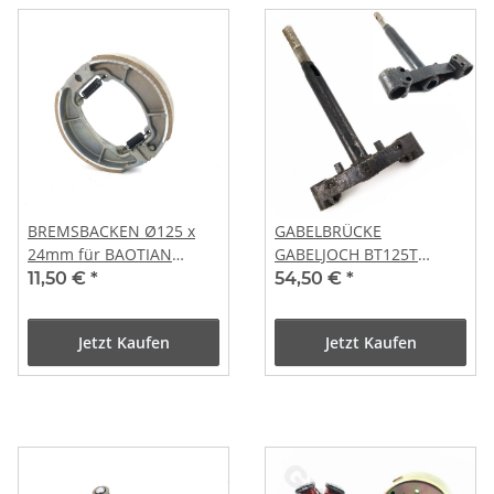
BREMSBACKEN Ø125 x
GABELBRÜCKE
24mm für BAOTIAN
GABELJOCH BT125T
BENZHOU JINLUN YIYING
YY125QT LB125T QM125T
11,50 €
*
54,50 €
*
REX RS YIBEN ZNEN
JL125T YY150T ZN150
KREIDLER
CHINA MKS
Jetzt Kaufen
Jetzt Kaufen