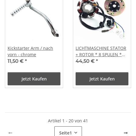
Kickstarter Arm / nach
LICHTMASCHINE STATOR
vorn - chrome
+ ROTOR * 8 SPULEN *
DC * CHINA ROLLER
11,50 €
*
44,50 €
*
Jetzt Kaufen
Jetzt Kaufen
Artikel 1 - 20 von 41
Seite
1