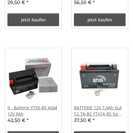
KOMPLETT GY6
29,50 €
*
56,50 €
*
Jetzt Kaufen
Jetzt Kaufen
9 - Batterie YTX9-BS AGM
BATTERIE 12V 7.0Ah SLA
12V 9Ah
12-7A-BS YTX7A-BS für
BAOTIAN BT49QT /
42,50 €
*
37,50 €
*
BT125T ZNEN BENZHOU
GY6