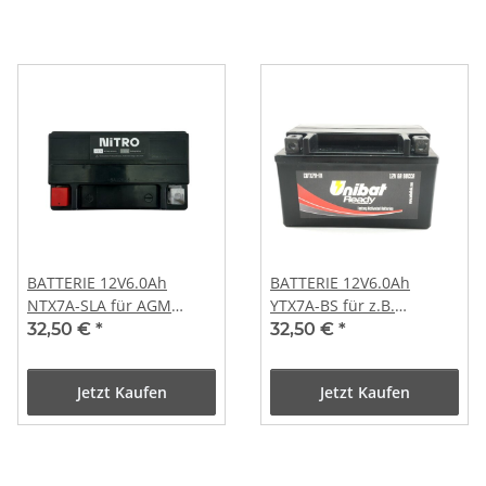
BATTERIE 12V6.0Ah
BATTERIE 12V6.0Ah
NTX7A-SLA für AGM
YTX7A-BS für z.B.
BAOTIAN BENZHOU REX
BAOTIAN BT49QT /
32,50 €
*
32,50 €
*
ZNEN GY6 RETRO ROLLER
BT125T GY6
Jetzt Kaufen
Jetzt Kaufen