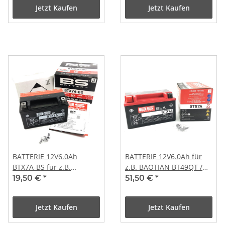
Jetzt Kaufen
Jetzt Kaufen
BATTERIE 12V6.0Ah
BATTERIE 12V6.0Ah für
BTX7A-BS für z.B.
z.B. BAOTIAN BT49QT /
BAOTIAN BENZHOU REX
BT125T GY6
19,50 €
*
51,50 €
*
ZNEN GY6 ROLLER QUAD
ATV
Jetzt Kaufen
Jetzt Kaufen