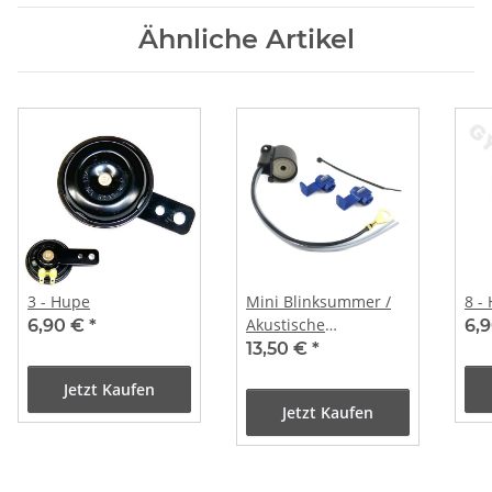
Ähnliche Artikel
3 - Hupe
Mini Blinksummer /
8 -
Akustische
6,90 €
*
6,
Blinkererinnerung
13,50 €
*
Jetzt Kaufen
Jetzt Kaufen