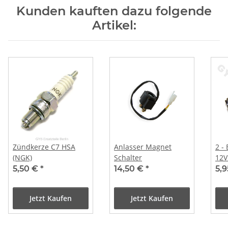
Kunden kauften dazu folgende
Artikel:
Zündkerze C7 HSA
Anlasser Magnet
2 -
(NGK)
Schalter
12V
5,50 €
*
14,50 €
*
5,
Jetzt Kaufen
Jetzt Kaufen