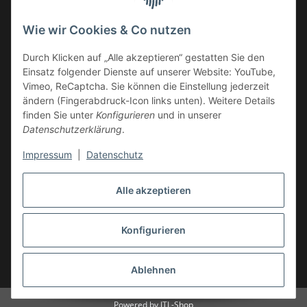
14959 Trebbin
Wie wir Cookies & Co nutzen
mail: shop@GY6-ersatzteile.de
Durch Klicken auf „Alle akzeptieren“ gestatten Sie den
Tel.: +49 (0)33731-289 975 (10-17 Uhr)
Einsatz folgender Dienste auf unserer Website: YouTube,
Vimeo, ReCaptcha. Sie können die Einstellung jederzeit
ändern (Fingerabdruck-Icon links unten). Weitere Details
finden Sie unter
Konfigurieren
und in unserer
Datenschutzerklärung
.
Impressum
|
Datenschutz
Alle akzeptieren
Konfigurieren
Vertrag widerrufen
Ablehnen
* Alle Preise inkl. gesetzlicher USt., zzgl.
Versand
Powered by
JTL-Shop