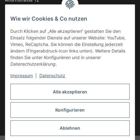
14959 Trebbin
Wie wir Cookies & Co nutzen
mail: shop@GY6-ersatzteile.de
Tel.: +49 (0)33731-289 975 (10-17 Uhr)
Durch Klicken auf „Alle akzeptieren“ gestatten Sie den
Einsatz folgender Dienste auf unserer Website: YouTube,
Vimeo, ReCaptcha. Sie können die Einstellung jederzeit
ändern (Fingerabdruck-Icon links unten). Weitere Details
finden Sie unter
Konfigurieren
und in unserer
Datenschutzerklärung
.
Impressum
|
Datenschutz
Alle akzeptieren
Konfigurieren
Vertrag widerrufen
* Alle Preise inkl. gesetzlicher USt., zzgl.
Versand
Ablehnen