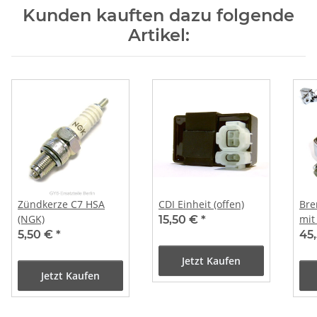
Kunden kauften dazu folgende
Artikel:
Zündkerze C7 HSA
CDI Einheit (offen)
Bre
(NGK)
mit
15,50 €
*
Spi
5,50 €
*
45
Jetzt Kaufen
Jetzt Kaufen