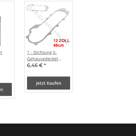
it
1 - Dichtung li.
Gehäusedeckel
(längere Version
6,46 €
*
12Zoll/ 788er
Riemen)
Jetzt Kaufen
en