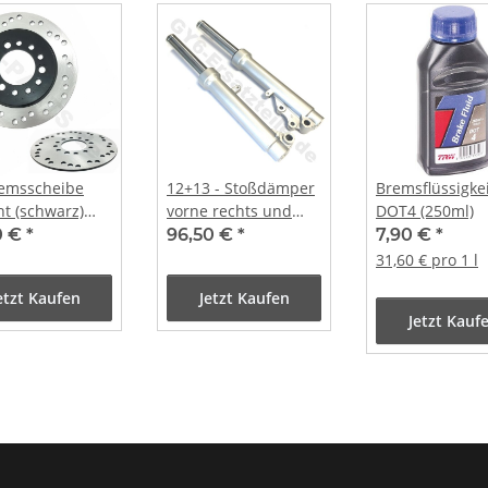
remsscheibe
12+13 - Stoßdämper
Bremsflüssigke
ht (schwarz)
vorne rechts und
DOT4 (250ml)
0mm
links
0 €
*
96,50 €
*
7,90 €
*
31,60 € pro 1 l
etzt Kaufen
Jetzt Kaufen
Jetzt Kauf