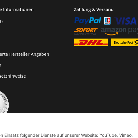
e Informationen
Zahlung & Versand
tz
erte Hersteller Angaben
m
setzhinweise
den Einsatz folgender Dienste auf unserer Website: YouTube, Vimeo,