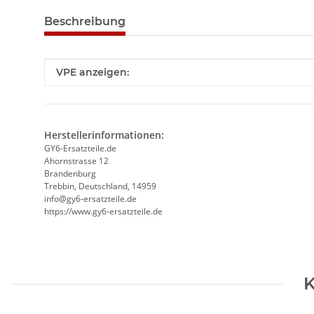
Beschreibung
Produkteigenschaft
Wert
VPE anzeigen:
Herstellerinformationen:
GY6-Ersatzteile.de
Ahornstrasse 12
Brandenburg
Trebbin, Deutschland, 14959
info@gy6-ersatzteile.de
https://www.gy6-ersatzteile.de
K