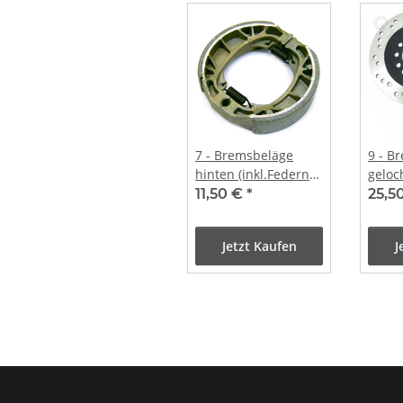
7 - Bremsbeläge
9 - B
hinten (inkl.Federn
geloc
7.1)
Ø19
11,50 €
*
25,5
Jetzt Kaufen
J