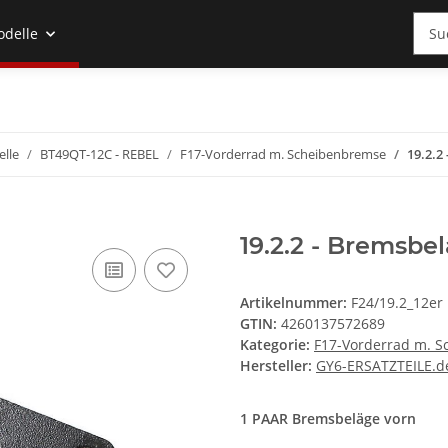
odelle
lle
BT49QT-12C - REBEL
F17-Vorderrad m. Scheibenbremse
19.2.2
19.2.2 - Bremsbe
Artikelnummer:
F24/19.2_12er
GTIN:
4260137572689
Kategorie:
F17-Vorderrad m. 
Hersteller:
GY6-ERSATZTEILE.d
1 PAAR Bremsbeläge vorn