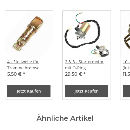
4 - Stellwelle für
2 & 3 - Startermotor
10 -
Trommelbremse
mit O-Ring
(ink
hinten
5,50 €
*
29,50 €
*
11,
Jetzt Kaufen
Jetzt Kaufen
Ähnliche Artikel