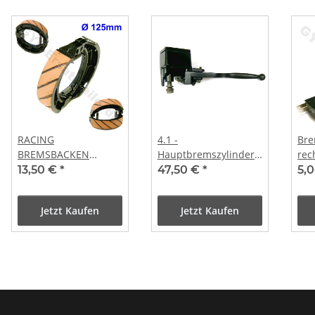
RACING
4.1 -
Bre
BREMSBACKEN
Hauptbremszylinder
rec
Ø125mm
links
Sch
13,50 €
*
47,50 €
*
5,
Jetzt Kaufen
Jetzt Kaufen