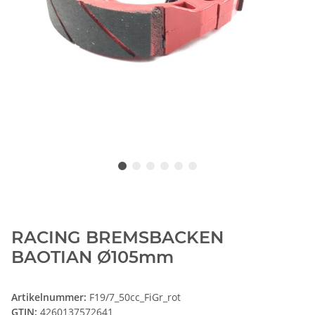
RACING BREMSBACKEN
BAOTIAN Ø105mm
Artikelnummer:
F19/7_50cc_FiGr_rot
GTIN:
4260137572641