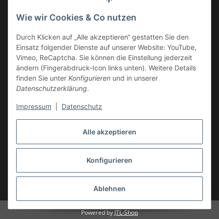
Rollershop-Berlin
Wie wir Cookies & Co nutzen
-Ersatzteilservice-
Ahornstrasse 12
Durch Klicken auf „Alle akzeptieren“ gestatten Sie den
14959 Trebbin
Einsatz folgender Dienste auf unserer Website: YouTube,
Vimeo, ReCaptcha. Sie können die Einstellung jederzeit
ändern (Fingerabdruck-Icon links unten). Weitere Details
mail: shop@GY6-ersatzteile.de
finden Sie unter
Konfigurieren
und in unserer
Tel.: +49 (0)33731-289 975 (10-17 Uhr)
Datenschutzerklärung
.
Impressum
|
Datenschutz
Alle akzeptieren
Konfigurieren
Vertrag widerrufen
* Alle Preise inkl. gesetzlicher USt., zzgl.
Versand
Ablehnen
Powered by
JTL-Shop