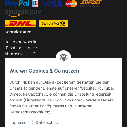
Kontaktdaten
Rollershop-Berlin
-Ersatzteilservice-
Ahornstrasse 12
14959 Trebbin
Wie wir Cookies & Co nutzen
mail: shop@GY6-ersatzteile.de
Tel.: +49 (0)33731-289 975 (10-17 Uhr)
Durch Klicken auf „Alle akzeptieren“ gestatten Sie den
Einsatz folgender Dienste auf unserer Website: YouTube,
Vimeo, ReCaptcha. Sie können die Einstellung jederzeit
ändern (Fingerabdruck-Icon links unten). Weitere Details
finden Sie unter
Konfigurieren
und in unserer
Datenschutzerklärung
.
Impressum
|
Datenschutz