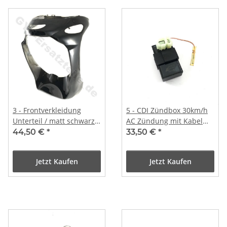
3 - Frontverkleidung
5 - CDI Zündbox 30km/h
Unterteil / matt schwarz
AC Zündung mit Kabel
(unlackiert)
DDE50DA-3
44,50 €
*
33,50 €
*
Jetzt Kaufen
Jetzt Kaufen