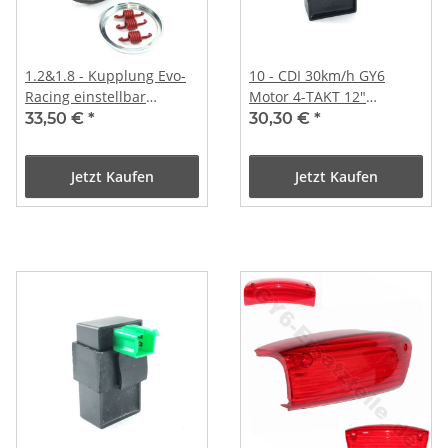
1.2&1.8 - Kupplung Evo-
10 - CDI 30km/h GY6
Racing einstellbar
Motor 4-TAKT 12"
107mm
Bereifung
33,50 €
*
30,30 €
*
Jetzt Kaufen
Jetzt Kaufen