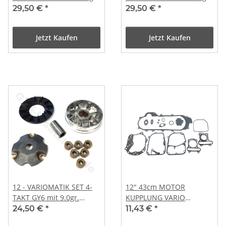
Variorollen
Variorollen
29,50 €
*
29,50 €
*
Jetzt Kaufen
Jetzt Kaufen
12 - VARIOMATIK SET 4-
12" 43cm MOTOR
TAKT GY6 mit 9.0gr.
KUPPLUNG VARIO
Variorollen
DICHTUNG SET z.B.
24,50 €
*
11,43 €
*
BAOTIAN REX JINLUN