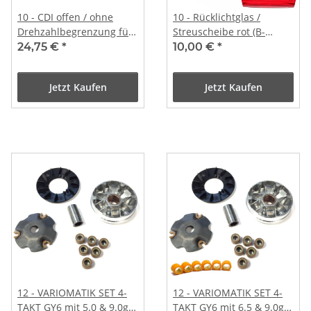
10 - CDI offen / ohne
10 - Rücklichtglas /
Drehzahlbegrenzung für
Streuscheibe rot (B-
4-Takt GY6 139QMA/B
WARE)
24,75 €
*
10,00 €
*
Jetzt Kaufen
Jetzt Kaufen
12 - VARIOMATIK SET 4-
12 - VARIOMATIK SET 4-
TAKT GY6 mit 5.0 & 9.0gr.
TAKT GY6 mit 6.5 & 9.0gr.