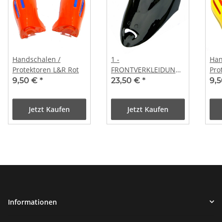
Handschalen /
1 -
Han
Protektoren L&R Rot
FRONTVERKLEIDUNG
Pro
BAOTIAN QT-9 und
9,50 €
*
23,50 €
*
9,
baugleiche
Jetzt Kaufen
Jetzt Kaufen
Informationen