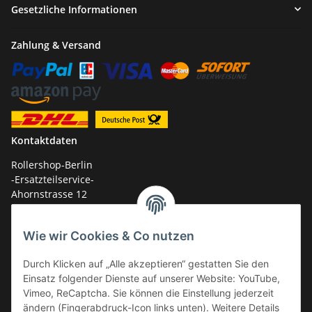
Gesetzliche Informationen
Zahlung & Versand
Kontaktdaten
Rollershop-Berlin
-Ersatzteilservice-
Ahornstrasse 12
14959 Trebbin
Wie wir Cookies & Co nutzen
mail: shop@GY6-ersatzteile.de
Tel.: +49 (0)33731-289 975 (10-17 Uhr)
Durch Klicken auf „Alle akzeptieren“ gestatten Sie den
Einsatz folgender Dienste auf unserer Website: YouTube,
Vimeo, ReCaptcha. Sie können die Einstellung jederzeit
ändern (Fingerabdruck-Icon links unten). Weitere Details