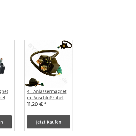
gnet
4 - Anlassermagnet
bel
m. Anschlußkabel
11,20 €
*
en
Jetzt Kaufen