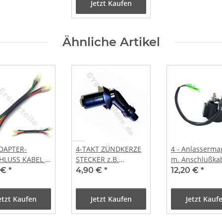
Jetzt Kaufen
Ähnliche Artikel
DAPTER-
4-TAKT ZÜNDKERZE
4 - Anlasserma
HLUSS KABEL /
STECKER z.B.
m. Anschlußka
 belegt
BAOTIAN REX RS
 €
*
4,90 €
*
12,20 €
*
BENZHOU YIYING
ZNEN CHINA ROLLER
etzt Kaufen
Jetzt Kaufen
Jetzt Kauf
50