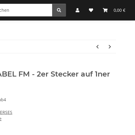
0,00 €
EL FM - 2er Stecker auf 1ner
ab4
VERSES
e