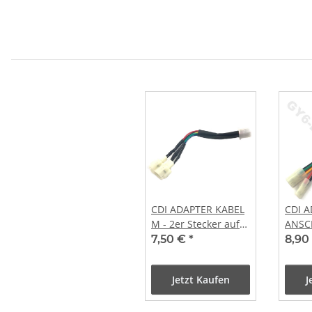
CDI ADAPTER KABEL
CDI A
M - 2er Stecker auf
ANSC
1ner Stecker
6fach
7,50 €
*
8,90
Jetzt Kaufen
J