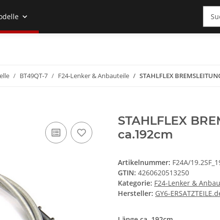
odelle
lle
BT49QT-7
F24-Lenker & Anbauteile
STAHLFLEX BREMSLEITUNG
STAHLFLEX BRE
ca.192cm
Artikelnummer:
F24A/19.2SF_1
GTIN:
4260620513250
Kategorie:
F24-Lenker & Anbau
Hersteller:
GY6-ERSATZTEILE.d
Länge ca. 192cm