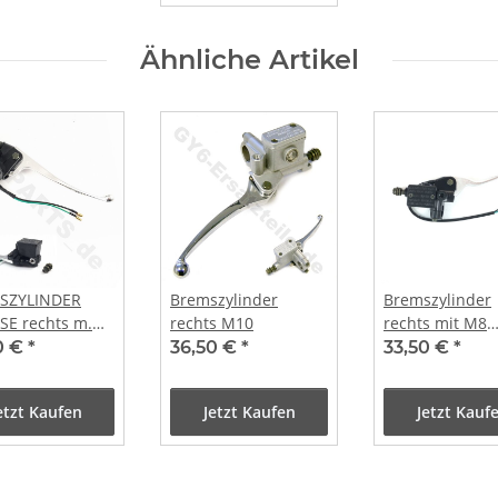
Ähnliche Artikel
SZYLINDER
Bremszylinder
Bremszylinder
E rechts m.
rechts M10
rechts mit M8
Spiegelaufnah
0 €
*
36,50 €
*
33,50 €
*
AYJONWAY
EX TURBHO
etzt Kaufen
Jetzt Kaufen
Jetzt Kauf
 YIBEN