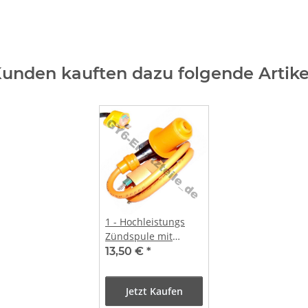
unden kauften dazu folgende Artike
1 - Hochleistungs
Zündspule mit
Kerzenstecker 31`K
13,50 €
*
Jetzt Kaufen