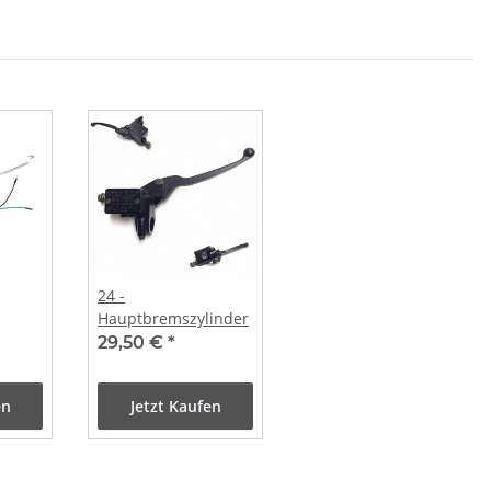
24 -
Hauptbremszylinder
me
29,50 €
*
en
Jetzt Kaufen