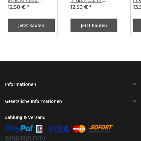
in BLAU z.B.für
in Grün z.B.für
in 
BAOTIAN REX
BAOTIAN REX
RS
12,50 €
*
12,50 €
*
13
BENZHOU u.a.
BENZHOU u.a.
YIY
u.a.
Jetzt Kaufen
Jetzt Kaufen
Informationen
Gesetzliche Informationen
Zahlung & Versand