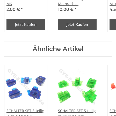
M6
Motorachse
M1
2,00 €
*
10,00 €
*
4,
Jetzt Kaufen
Jetzt Kaufen
Ähnliche Artikel
SCHALTER SET 5-teilig
SCHALTER SET 5-teilig
SCH