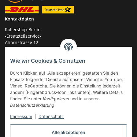
Kontaktdaten
Rollershop-Berlin
-Ersatzteilservice-
Ahornstrasse 12
14959 Trebbin
Wie wir Cookies & Co nutzen
mail: shop@GY6-ersatzteile.de
Tel.: +49 (0)33731-289 975 (10-17 Uhr)
Durch Klicken auf „Alle akzeptieren“ gestatten Sie den
Einsatz folgender Dienste auf unserer Website: YouTube,
Vimeo, ReCaptcha. Sie können die Einstellung jederzeit
ändern (Fingerabdruck-Icon links unten). Weitere Details
finden Sie unter
Konfigurieren
und in unserer
Datenschutzerklärung
.
Impressum
|
Datenschutz
Alle akzeptieren