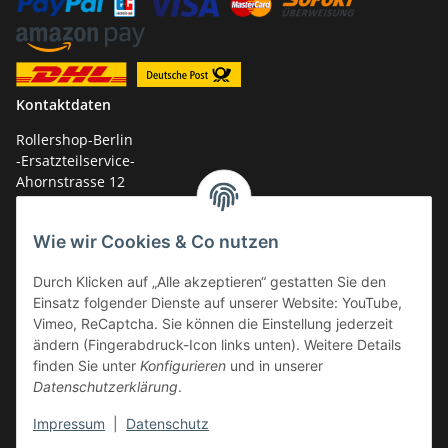
Kontaktdaten
Rollershop-Berlin
-Ersatzteilservice-
Ahornstrasse 12
14959 Trebbin
Wie wir Cookies & Co nutzen
mail: shop@GY6-ersatzteile.de
Tel.: +49 (0)33731-289 975 (10-17 Uhr)
Durch Klicken auf „Alle akzeptieren“ gestatten Sie den
Einsatz folgender Dienste auf unserer Website: YouTube,
Vimeo, ReCaptcha. Sie können die Einstellung jederzeit
ändern (Fingerabdruck-Icon links unten). Weitere Details
finden Sie unter
Konfigurieren
und in unserer
Datenschutzerklärung
.
Impressum
|
Datenschutz