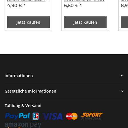
Pol
2-T
4,90 €
*
6,50 €
*
8,
z.B
AER
Jetzt Kaufen
Jetzt Kaufen
Informationen
Gesetzliche Informationen
Zahlung & Versand