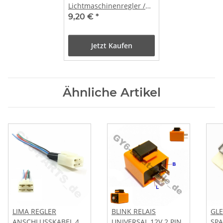
Lichtmaschinenregler /
Spannungsregler / MZ50
9,20 €
*
Jetzt Kaufen
Ähnliche Artikel
LIMA REGLER
BLINK RELAIS
GLE
ANSCHLUSSKABEL 4-
UNIVERSAL 12V 2 PIN
SP