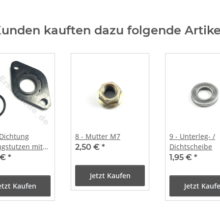
unden kauften dazu folgende Artike
 Dichtung
8 - Mutter M7
9 - Unterleg- /
gstutzen mit
Dichtscheibe
2,50 €
*
g
 €
*
1,95 €
*
Jetzt Kaufen
etzt Kaufen
Jetzt Kauf