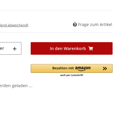
Frage zum Artikel
sland abweichend)
ter
In den Warenkorb
den geladen ...