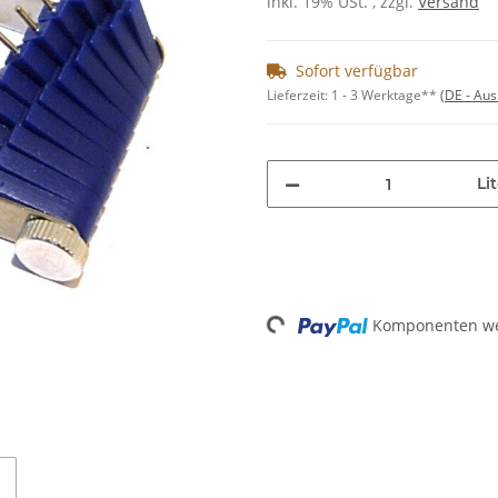
inkl. 19% USt. , zzgl.
Versand
Sofort verfügbar
Lieferzeit:
1 - 3 Werktage**
(DE - Au
Li
Loading...
Komponenten wer