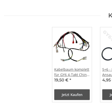
K
Kabelbaum komplett
5+6 -
für GY6 4-Takt China
Ansau
Quad Roller
O-Rin
19,50 €
*
4,95
(Universal 1)
Jetzt Kaufen
J