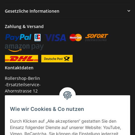
Gesetzliche Informationen
Zahlung & Versand
Kontaktdaten
Rollershop-Berlin
-Ersatzteilservice-
Ahornstrasse 12
14959 Trebbin
Wie wir Cookies & Co nutzen
mail: shop@GY6-ersatzteile.de
Tel.: +49 (0)33731-289 975 (10-17 Uhr)
Durch Klicken auf „Alle akzeptieren“ gestatten Sie den
Einsatz folgender Dienste auf unserer Website: YouTube,
Vimeo, ReCaptcha. Sie können die Einstellung jederzeit