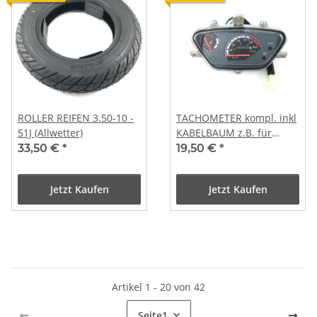
ROLLER REIFEN 3.50-10 -
TACHOMETER kompl. inkl
51J (Allwetter)
KABELBAUM z.B. für
Baotian QT-9 Jinlun QT-5
33,50 €
*
19,50 €
*
Yiying QT-02 etc.
Jetzt Kaufen
Jetzt Kaufen
Artikel 1 - 20 von 42
Seite
1