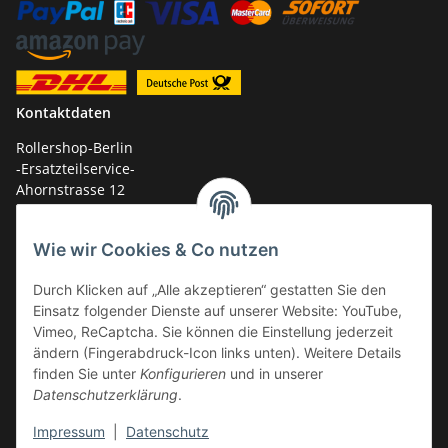
Kontaktdaten
Rollershop-Berlin
-Ersatzteilservice-
Ahornstrasse 12
14959 Trebbin
Wie wir Cookies & Co nutzen
mail: shop@GY6-ersatzteile.de
Tel.: +49 (0)33731-289 975 (10-17 Uhr)
Durch Klicken auf „Alle akzeptieren“ gestatten Sie den
Einsatz folgender Dienste auf unserer Website: YouTube,
Vimeo, ReCaptcha. Sie können die Einstellung jederzeit
ändern (Fingerabdruck-Icon links unten). Weitere Details
finden Sie unter
Konfigurieren
und in unserer
Datenschutzerklärung
.
Impressum
|
Datenschutz