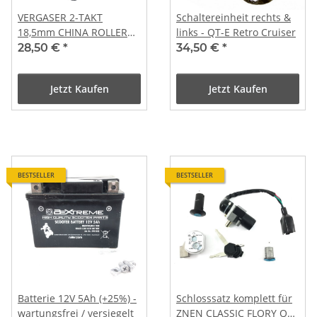
VERGASER 2-TAKT
Schaltereinheit rechts &
18,5mm CHINA ROLLER
links - QT-E Retro Cruiser
z.B. MINARELLI CPI
28,50 €
*
34,50 €
*
GENERIC KEEWAY QJ
1E40QMB
Jetzt Kaufen
Jetzt Kaufen
BESTSELLER
BESTSELLER
Batterie 12V 5Ah (+25%) -
Schlosssatz komplett für
wartungsfrei / versiegelt
ZNEN CLASSIC FLORY QT-