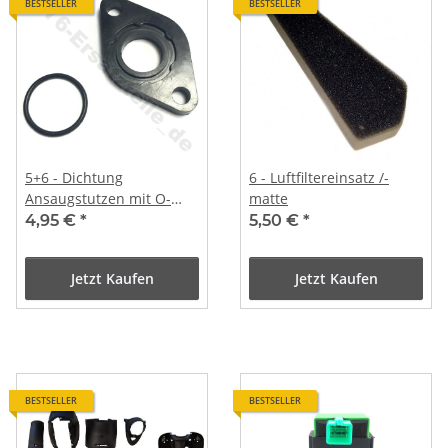
BESTSELLER
BESTSELLER
5+6 - Dichtung
6 - Luftfiltereinsatz /-
Ansaugstutzen mit O-
matte
Ring
4,95 €
*
5,50 €
*
Jetzt Kaufen
Jetzt Kaufen
BESTSELLER
BESTSELLER