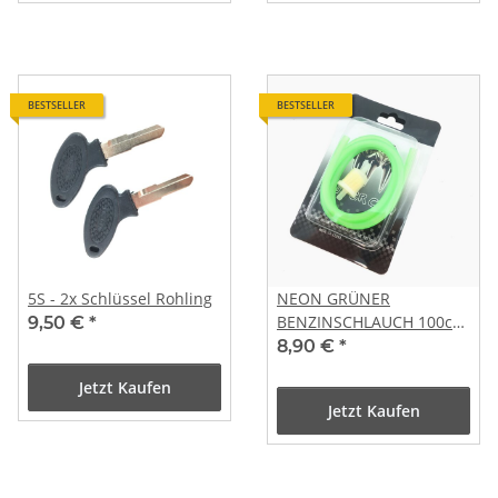
BESTSELLER
BESTSELLER
5S - 2x Schlüssel Rohling
NEON GRÜNER
BENZINSCHLAUCH 100cm
9,50 €
*
mit BENZINFILTER im SET
8,90 €
*
Jetzt Kaufen
Jetzt Kaufen