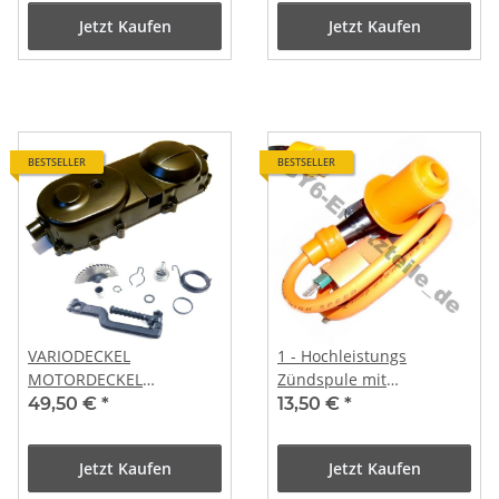
Jetzt Kaufen
Jetzt Kaufen
BESTSELLER
BESTSELLER
VARIODECKEL
1 - Hochleistungs
MOTORDECKEL
Zündspule mit
KICKSTARTER DECKEL
Kerzenstecker 31`K
49,50 €
*
13,50 €
*
KOMPLETT SET 50 GY6
CHINA 4T 10Zoll
Jetzt Kaufen
Jetzt Kaufen