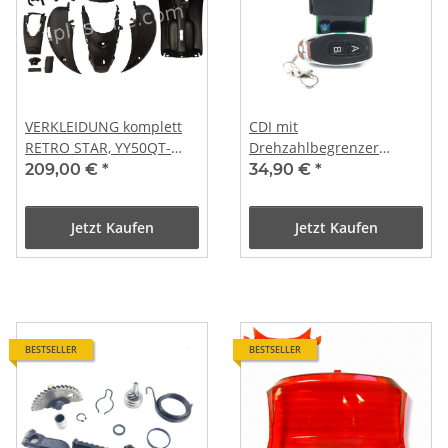
VERKLEIDUNG komplett
CDI mit
RETRO STAR, YY50QT-
Drehzahlbegrenzer
15/BT49QT-11 - MATT
einstellbar mit
209,00 €
*
34,90 €
*
SCHWARZ
Funkfernbedienung für
AGM, Explorer, Alpha
Jetzt Kaufen
Jetzt Kaufen
Motors, Nova Motors,
China Roller mit 4T GY6
(ECS Vergaser) Motor
EURO 4- 2018-
BESTSELLER
BESTSELLER