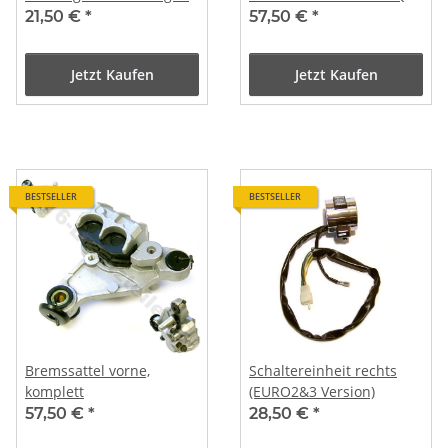
E RETRO
21,50 €
*
57,50 €
*
Jetzt Kaufen
Jetzt Kaufen
BESTSELLER
BESTSELLER
Bremssattel vorne,
Schaltereinheit rechts
komplett
(EURO2&3 Version)
57,50 €
*
28,50 €
*