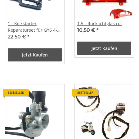
1 - Kickstarter
1.5 - Rücklichtglas rot
Reparaturset für GY6 4-
10,50 €
*
Takt 50ccm 139QMB
22,50 €
*
China, Kickstarterwelle,
Jetzt Kaufen
Ritzel, Feder &
Jetzt Kaufen
Kickstarterarm
BESTSELLER
BESTSELLER