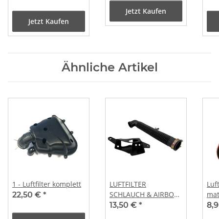
Jetzt Kaufen
Jetzt Kaufen
Ähnliche Artikel
1 - Luftfilter komplett
LUFTFILTER
Luft
SCHLAUCH & AIRBOX
mat
22,50 €
*
für AGM JMSTAR
lagi
13,50 €
*
8,
JINAN QINGQI