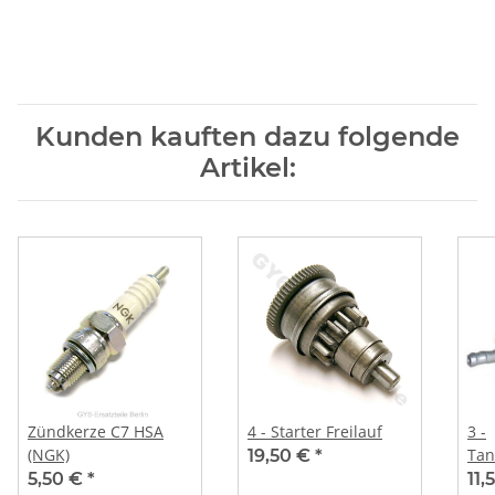
Kunden kauften dazu folgende
Artikel:
Zündkerze C7 HSA
4 - Starter Freilauf
3 -
(NGK)
Tan
19,50 €
*
5,50 €
*
11,