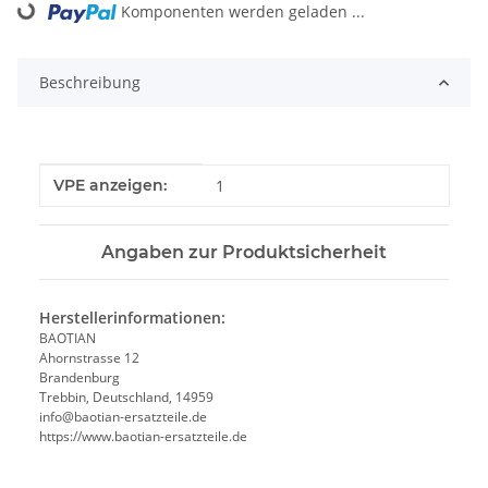
Komponenten werden geladen ...
Loading...
Beschreibung
Produkteigenschaft
Wert
VPE anzeigen:
1
Angaben zur Produktsicherheit
Herstellerinformationen:
BAOTIAN
Ahornstrasse 12
Brandenburg
Trebbin, Deutschland, 14959
info@baotian-ersatzteile.de
https://www.baotian-ersatzteile.de