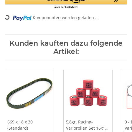
Loading...
Komponenten werden geladen ...
Kunden kauften dazu folgende
Artikel:
669 x 18 x 30
5,8gr. Racing-
9 -
(Standard)
Variorollen Set 16x13
Var