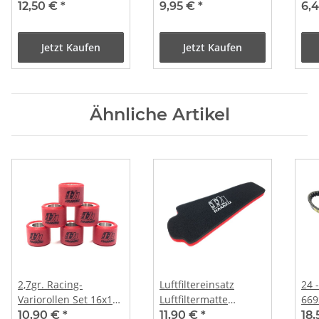
- NARAKU
12,50 €
*
9,95 €
*
6,
Jetzt Kaufen
Jetzt Kaufen
Ähnliche Artikel
2,7gr. Racing-
Luftfiltereinsatz
24 
Variorollen Set 16x13
Luftfiltermatte
669
- NARAKU
NARAKU Chinaroller
NA
10,90 €
*
11,90 €
*
18