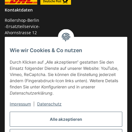
Kontaktdaten
Rollershop-Berlin
-Ersatzteilservice-
Ahornstrasse 12
14959 Trebbin
Wie wir Cookies & Co nutzen
mail: shop@GY6-ersatzteile.de
Tel.: +49 (0)33731-289 975 (10-17 Uhr)
Durch Klicken auf „Alle akzeptieren“ gestatten Sie den
Einsatz folgender Dienste auf unserer Website: YouTube,
Vimeo, ReCaptcha. Sie können die Einstellung jederzeit
ändern (Fingerabdruck-Icon links unten). Weitere Details
finden Sie unter
Konfigurieren
und in unserer
Datenschutzerklärung
.
Impressum
|
Datenschutz
Alle akzeptieren