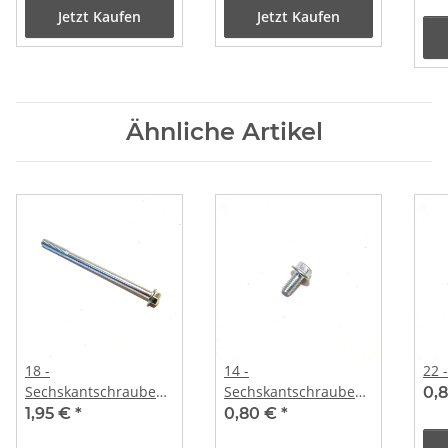
Jetzt Kaufen
Jetzt Kaufen
Ähnliche Artikel
18 -
14 -
22 
Sechskantschraube
Sechskantschraube
0,
M6x85
M6x12
1,95 €
*
0,80 €
*