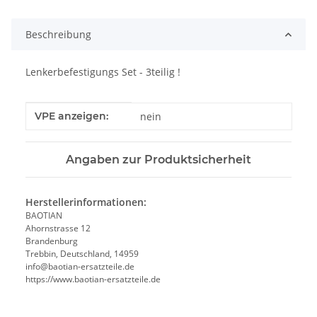
Beschreibung
Lenkerbefestigungs Set - 3teilig !
Produkteigenschaft
Wert
VPE anzeigen:
nein
Angaben zur Produktsicherheit
Herstellerinformationen:
BAOTIAN
Ahornstrasse 12
Brandenburg
Trebbin, Deutschland, 14959
info@baotian-ersatzteile.de
https://www.baotian-ersatzteile.de