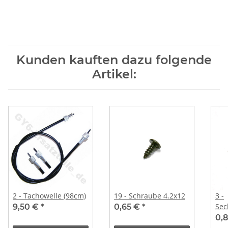
Kunden kauften dazu folgende
Artikel:
2 - Tachowelle (98cm)
19 - Schraube 4.2x12
3 -
Sec
9,50 €
*
0,65 €
*
M6
0,