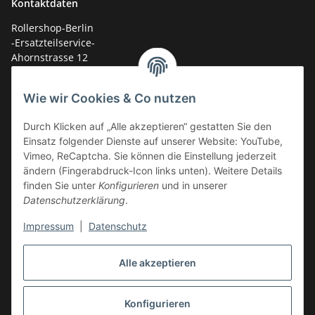
Kontaktdaten
Rollershop-Berlin
-Ersatzteilservice-
Ahornstrasse 12
14959 Trebbin
Wie wir Cookies & Co nutzen
mail: shop@GY6-ersatzteile.de
Durch Klicken auf „Alle akzeptieren“ gestatten Sie den
Tel.: +49 (0)33731-289 975 (10-17 Uhr)
Einsatz folgender Dienste auf unserer Website: YouTube,
Vimeo, ReCaptcha. Sie können die Einstellung jederzeit
ändern (Fingerabdruck-Icon links unten). Weitere Details
finden Sie unter
Konfigurieren
und in unserer
Datenschutzerklärung
.
Impressum
|
Datenschutz
Alle akzeptieren
Konfigurieren