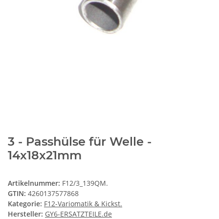
3 - Passhülse für Welle -
14x18x21mm
Artikelnummer:
F12/3_139QM.
GTIN:
4260137577868
Kategorie:
F12-Variomatik & Kickst.
Hersteller:
GY6-ERSATZTEILE.de