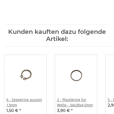
Kunden kauften dazu folgende
Artikel:
6 - Seegering aussen
2 - Plastikring für
5 -
13mm
Welle - 34x38x4,5mm
2,
1,50 €
*
3,90 €
*