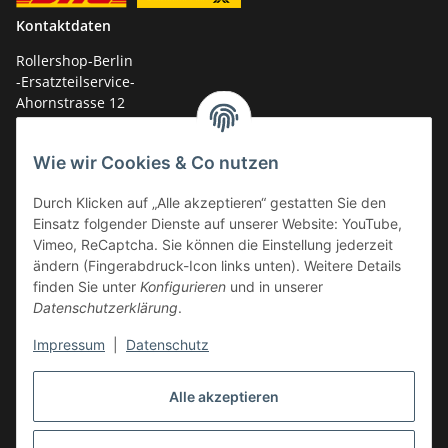
Kontaktdaten
Rollershop-Berlin
-Ersatzteilservice-
Ahornstrasse 12
14959 Trebbin
Wie wir Cookies & Co nutzen
mail: shop@GY6-ersatzteile.de
Tel.: +49 (0)33731-289 975 (10-17 Uhr)
Durch Klicken auf „Alle akzeptieren“ gestatten Sie den
Einsatz folgender Dienste auf unserer Website: YouTube,
Vimeo, ReCaptcha. Sie können die Einstellung jederzeit
ändern (Fingerabdruck-Icon links unten). Weitere Details
finden Sie unter
Konfigurieren
und in unserer
Datenschutzerklärung
.
Impressum
|
Datenschutz
Alle akzeptieren