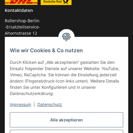
Kontaktdaten
Rollershop-Berlin
-Ersatzteilservice-
Ahornstrasse 12
14959 Trebbin
Wie wir Cookies & Co nutzen
mail: shop@GY6-ersatzteile.de
Durch Klicken auf „Alle akzeptieren“ gestatten Sie den
Tel.: +49 (0)33731-289 975 (10-17 Uhr)
Einsatz folgender Dienste auf unserer Website: YouTube,
Vimeo, ReCaptcha. Sie können die Einstellung jederzeit
ändern (Fingerabdruck-Icon links unten). Weitere Details
finden Sie unter
Konfigurieren
und in unserer
Datenschutzerklärung
.
Impressum
|
Datenschutz
Alle akzeptieren