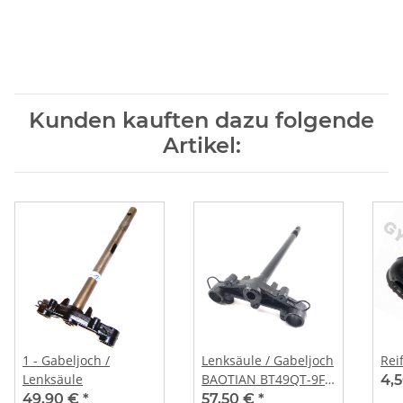
Kunden kauften dazu folgende
Artikel:
1 - Gabeljoch /
Lenksäule / Gabeljoch
Rei
Lenksäule
BAOTIAN BT49QT-9F
4,
EAGLE
49,90 €
*
57,50 €
*