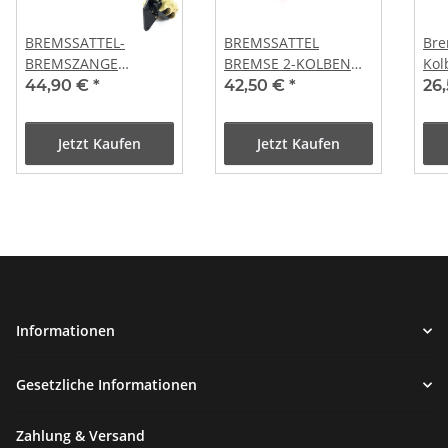
BREMSSATTEL-
BREMSSATTEL
Bre
BREMSZANGE
BREMSE 2-KOLBEN
Kol
2Kolben CHINA
z.B.für JACK FOX FLEX
44,90 €
*
42,50 €
*
26
ROLLER 50-250c
TECH HYOSUNG
ZONGSHEN JMSTAR
Jetzt Kaufen
Jetzt Kaufen
Informationen
Gesetzliche Informationen
Zahlung & Versand