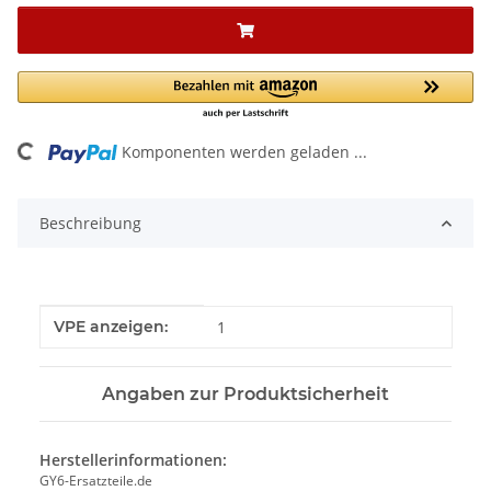
ding...
Komponenten werden geladen ...
Beschreibung
Produkteigenschaft
Wert
VPE anzeigen:
1
Angaben zur Produktsicherheit
Herstellerinformationen:
GY6-Ersatzteile.de