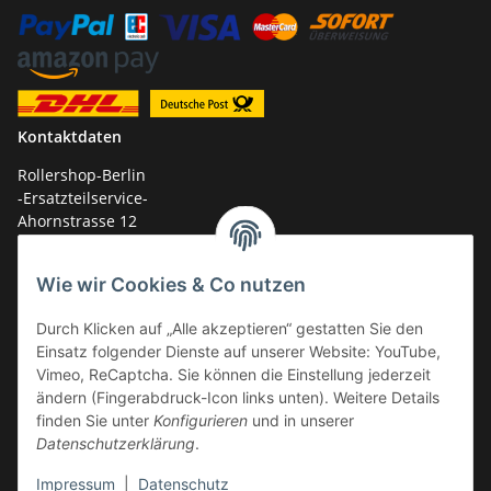
Kontaktdaten
Rollershop-Berlin
-Ersatzteilservice-
Ahornstrasse 12
14959 Trebbin
Wie wir Cookies & Co nutzen
mail: shop@GY6-ersatzteile.de
Durch Klicken auf „Alle akzeptieren“ gestatten Sie den
Tel.: +49 (0)33731-289 975 (10-17 Uhr)
Einsatz folgender Dienste auf unserer Website: YouTube,
Vimeo, ReCaptcha. Sie können die Einstellung jederzeit
ändern (Fingerabdruck-Icon links unten). Weitere Details
finden Sie unter
Konfigurieren
und in unserer
Datenschutzerklärung
.
Impressum
|
Datenschutz