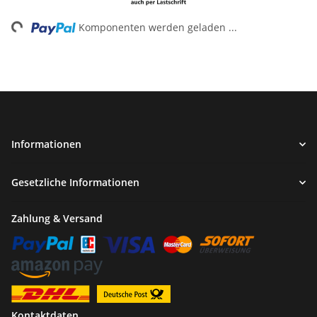
ing...
Komponenten werden geladen ...
Informationen
Gesetzliche Informationen
Zahlung & Versand
Kontaktdaten